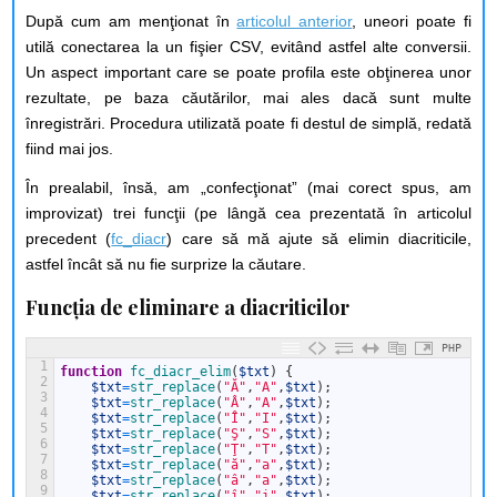
După cum am menţionat în
articolul anterior
, uneori poate fi
utilă conectarea la un fişier CSV, evitând astfel alte conversii.
Un aspect important care se poate profila este obţinerea unor
rezultate, pe baza căutărilor, mai ales dacă sunt multe
înregistrări. Procedura utilizată poate fi destul de simplă, redată
fiind mai jos.
În prealabil, însă, am „confecţionat” (mai corect spus, am
improvizat) trei funcţii (pe lângă cea prezentată în articolul
precedent (
fc_diacr
) care să mă ajute să elimin diacriticile,
astfel încât să nu fie surprize la căutare.
Funcţia de eliminare a diacriticilor
PHP
1
function
fc_diacr_elim
(
$txt
)
{
2
$txt
=
str_replace
(
"Ă"
,
"A"
,
$txt
)
;
3
$txt
=
str_replace
(
"Â"
,
"A"
,
$txt
)
;
4
$txt
=
str_replace
(
"Î"
,
"I"
,
$txt
)
;
5
$txt
=
str_replace
(
"Ş"
,
"S"
,
$txt
)
;
6
$txt
=
str_replace
(
"Ţ"
,
"T"
,
$txt
)
;
7
$txt
=
str_replace
(
"ă"
,
"a"
,
$txt
)
;
8
$txt
=
str_replace
(
"â"
,
"a"
,
$txt
)
;
9
$txt
=
str_replace
(
"î"
,
"i"
,
$txt
)
;