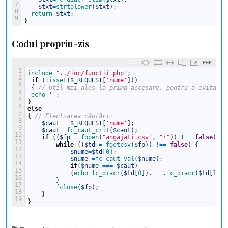
7
$txt
=
strtolower
(
$txt
)
;
8
return
$txt
;
9
}
Codul propriu-zis
PHP
1
include
"../inc/functii.php"
;
2
if
(
!
isset
(
$_REQUEST
[
'nume'
]
)
)
3
{
// Util mai ales la prima accesare, pentru a evita un
4
echo
''
;
5
}
6
else
7
{
// Efectuarea căutării
8
$caut
=
$_REQUEST
[
'nume'
]
;
9
$caut
=
fc_caut_crit
(
$caut
)
;
10
if
(
(
$fp
=
fopen
(
"angajati.csv"
,
"r"
)
)
!==
false
)
{
11
while
(
(
$td
=
fgetcsv
(
$fp
)
)
!==
false
)
{
12
$nume
=
$td
[
0
]
;
13
$nume
=
fc_caut_val
(
$nume
)
;
14
if
(
$nume
===
$caut
)
15
{
echo
fc_diacr
(
$td
[
0
]
)
.
' '
.
fc_diacr
(
$td
[
1
]
)
.
16
}
17
fclose
(
$fp
)
;
18
}
19
}