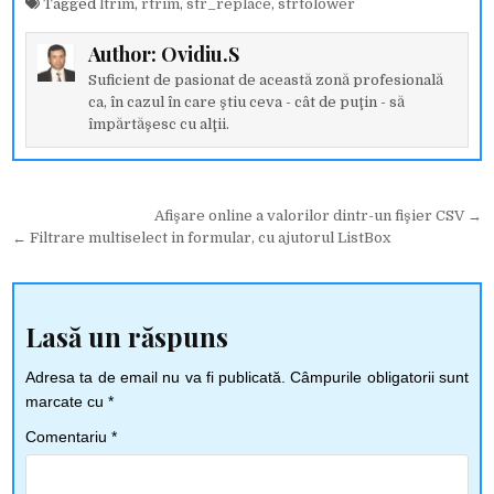
Tagged
ltrim
,
rtrim
,
str_replace
,
strtolower
Author:
Ovidiu.S
Suficient de pasionat de această zonă profesională
ca, în cazul în care ştiu ceva - cât de puţin - să
împărtăşesc cu alţii.
Navigare
Afişare online a valorilor dintr-un fişier CSV →
← Filtrare multiselect in formular, cu ajutorul ListBox
în
articole
Lasă un răspuns
Adresa ta de email nu va fi publicată.
Câmpurile obligatorii sunt
marcate cu
*
Comentariu
*