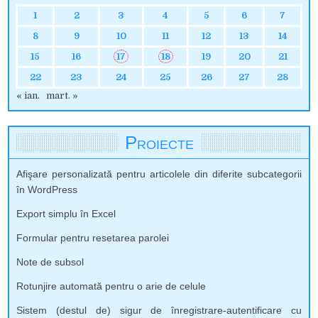
1
2
3
4
5
6
7
8
9
10
11
12
13
14
15
16
17
18
19
20
21
22
23
24
25
26
27
28
« ian.
mart. »
Proiecte
Afişare personalizată pentru articolele din diferite subcategorii
în WordPress
Export simplu în Excel
Formular pentru resetarea parolei
Note de subsol
Rotunjire automată pentru o arie de celule
Sistem (destul de) sigur de înregistrare-autentificare cu