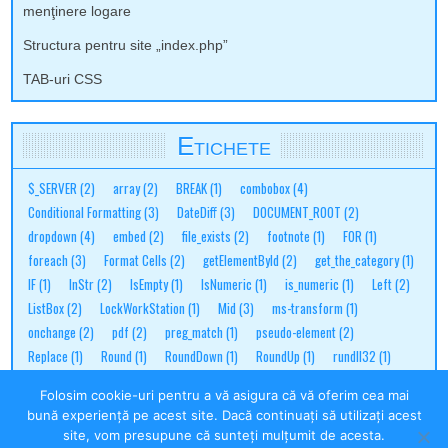
menţinere logare
Structura pentru site „index.php”
TAB-uri CSS
Etichete
$_SERVER
(2)
array
(2)
BREAK
(1)
combobox
(4)
Conditional Formatting
(3)
DateDiff
(3)
DOCUMENT_ROOT
(2)
dropdown
(4)
embed
(2)
file_exists
(2)
footnote
(1)
FOR
(1)
foreach
(3)
Format Cells
(2)
getElementById
(2)
get_the_category
(1)
IF
(1)
InStr
(2)
IsEmpty
(1)
IsNumeric
(1)
is_numeric
(1)
Left
(2)
ListBox
(2)
LockWorkStation
(1)
Mid
(3)
ms-transform
(1)
onchange
(2)
pdf
(2)
preg_match
(1)
pseudo-element
(2)
Replace
(1)
Round
(1)
RoundDown
(1)
RoundUp
(1)
rundll32
(1)
selectedIndex
(1)
shortcut
(2)
STRLEN
(1)
StrPtr
(1)
SWITCH
(1)
Folosim cookie-uri pentru a vă asigura că vă oferim cea mai
ternar
(2)
transform
(1)
translate
(1)
translateY
(1)
TRIGGER
(3)
bună experiență pe acest site. Dacă continuați să utilizați acest
site, vom presupune că sunteți mulțumit de acesta.