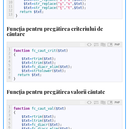
10
$txt
=
str_replace
(
"ş"
,
"s"
,
$txt
)
;
11
$txt
=
str_replace
(
"ţ"
,
"t"
,
$txt
)
;
12
return
$txt
;
13
}
Funcţia pentru pregătirea criteriului de
căutare
PHP
1
function
fc_caut_crit
(
$txt
)
2
{
3
$txt
=
rtrim
(
$txt
)
;
4
$txt
=
ltrim
(
$txt
)
;
5
$txt
=
fc_diacr_elim
(
$txt
)
;
6
$txt
=
strtolower
(
$txt
)
;
7
return
$txt
;
8
}
Funcţia pentru pregătirea valorii căutate
PHP
1
function
fc_caut_val
(
$txt
)
2
{
3
$txt
=
rtrim
(
$txt
)
;
4
$txt
=
ltrim
(
$txt
)
;
5
$txt
=
fc_diacr
(
$txt
)
;
6
$txt
=
fc_diacr_elim
(
$txt
)
;