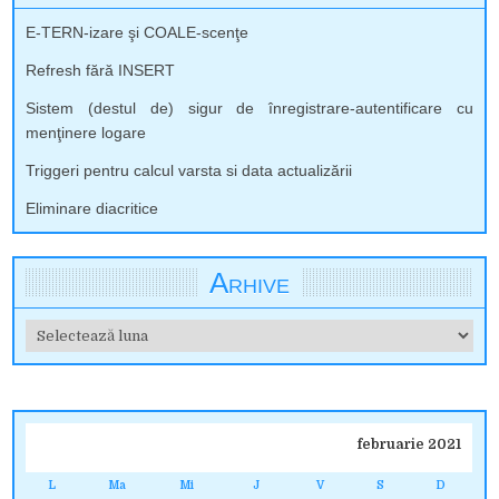
E-TERN-izare şi COALE-scenţe
Refresh fără INSERT
Sistem (destul de) sigur de înregistrare-autentificare cu
menţinere logare
Triggeri pentru calcul varsta si data actualizării
Eliminare diacritice
Arhive
Arhive
februarie 2021
L
Ma
Mi
J
V
S
D