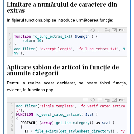
Limitare a numărului de caractere din
extras
În fişierul functions.php se introduce următoarea funcţie:
PHP
1
function
fc_lung_extras_txt
(
$length
)
{
2
return
10
;
3
}
4
add_filter
(
'excerpt_length'
,
'fc_lung_extras_txt'
,
9
99
)
;
Aplicare şablon de articol în funcţie de
anumite categorii
Pentru a realiza acest deziderat, se poate folosi funcţia,
evident, în functions.php
PHP
1
add_filter
(
'single_template'
,
'fc_verif_categ_artico
l'
)
;
2
FUNCTION
fc_verif_categ_articol
(
$val
)
3
{
4
FOREACH
(
(
array
)
get_the_category
(
)
as
$cat
)
5
{
6
IF
(
file_exists
(
get_stylesheet_directory
(
)
.
"/