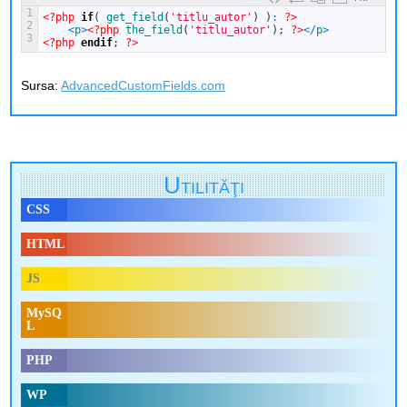
1
<?php
if
(
get_field
(
'titlu_autor'
)
)
:
?>
2
<
p
>
<?php
the_field
(
'titlu_autor'
)
;
?>
<
/
p
>
3
<?php
endif
;
?>
Sursa:
AdvancedCustomFields.com
Utilităţi
CSS
HTML
JS
MySQ
L
PHP
WP