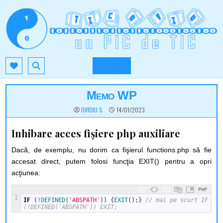
Skip
to
content
TIC.OVIO.RO
UN PIC DE TIC
MENU
Memo WP
OVIDIU.S
14/01/2023
Inhibare acces fişiere php auxiliare
Dacă, de exemplu, nu dorim ca fişierul functions.php să fie
accesat direct, putem folosi funcţia EXIT() pentru a opri
acţiunea:
PHP
1
IF
(
!
DEFINED
(
'ABSPATH'
)
)
{
EXIT
(
)
;
}
// mai pe scurt IF 
(!DEFINED('ABSPATH')) EXIT;