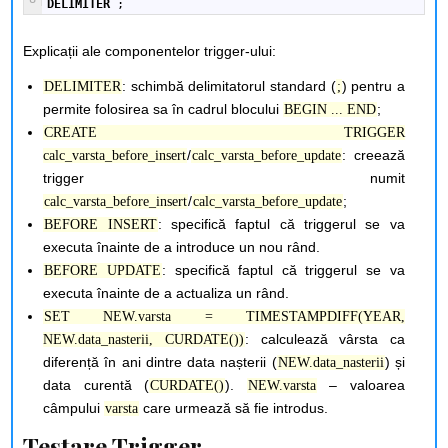
DELIMITER
;
Explicații ale componentelor trigger-ului:
: schimbă delimitatorul standard (
) pentru a
DELIMITER
;
permite folosirea sa în cadrul blocului
;
BEGIN ... END
CREATE TRIGGER
/
: creează
calc_varsta_before_insert
calc_varsta_before_update
trigger numit
/
;
calc_varsta_before_insert
calc_varsta_before_update
: specifică faptul că triggerul se va
BEFORE INSERT
executa înainte de a introduce un nou rând.
: specifică faptul că triggerul se va
BEFORE UPDATE
executa înainte de a actualiza un rând.
SET NEW.varsta = TIMESTAMPDIFF(YEAR,
: calculează vârsta ca
NEW.data_nasterii, CURDATE())
diferență în ani dintre data nașterii (
) și
NEW.data_nasterii
data curentă (
).
– valoarea
CURDATE()
NEW.varsta
câmpului
care urmează să fie introdus.
varsta
Testare Trigger