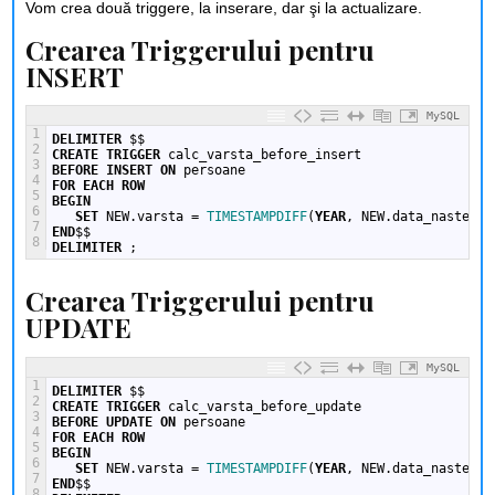
Vom crea două triggere, la inserare, dar şi la actualizare.
Crearea Triggerului pentru
INSERT
MySQL
1
DELIMITER
$$
2
CREATE
TRIGGER
calc_varsta_before_insert
3
BEFORE
INSERT
ON
persoane
4
FOR EACH ROW
5
BEGIN
6
SET
NEW.varsta
=
TIMESTAMPDIFF
(
YEAR
,
NEW.data_nasterii
7
END
$$
8
DELIMITER
;
Crearea Triggerului pentru
UPDATE
MySQL
1
DELIMITER
$$
2
CREATE
TRIGGER
calc_varsta_before_update
3
BEFORE
UPDATE
ON
persoane
4
FOR EACH ROW
5
BEGIN
6
SET
NEW.varsta
=
TIMESTAMPDIFF
(
YEAR
,
NEW.data_nasterii
7
END
$$
8