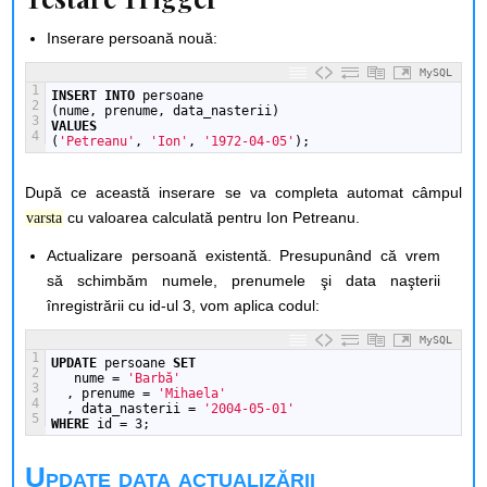
Inserare persoană nouă:
MySQL
1
INSERT
INTO
persoane
2
(nume,
prenume,
data_nasterii)
3
VALUES
4
(
'Petreanu'
,
'Ion'
,
'1972-04-05'
);
După ce această inserare se va completa automat câmpul
cu valoarea calculată pentru Ion Petreanu.
varsta
Actualizare persoană existentă. Presupunând că vrem
să schimbăm numele, prenumele şi data naşterii
înregistrării cu id-ul 3, vom aplica codul:
MySQL
1
UPDATE
persoane 
SET
2
 nume
=
'Barbă'
3
,
prenume
=
'Mihaela'
4
,
data_nasterii
=
'2004-05-01'
5
WHERE
id = 3;
Update data actualizării