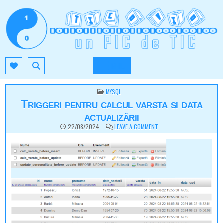
Skip
to
content
TIC.OVIO.RO
UN PIC DE TIC
MENU
POSTED
MYSQL
IN
Triggeri pentru calcul varsta si data
actualizării
ON
22/08/2024
LEAVE A COMMENT
TRIGGERI
PENTRU
CALCUL
VARSTA
SI
DATA
ACTUALIZĂRII