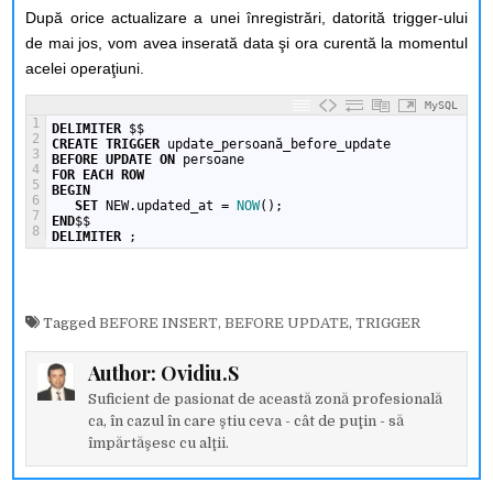
După orice actualizare a unei înregistrări, datorită trigger-ului
de mai jos, vom avea inserată data şi ora curentă la momentul
acelei operaţiuni.
MySQL
1
DELIMITER
$$
2
CREATE
TRIGGER
update_persoană_before_update
3
BEFORE
UPDATE
ON
persoane
4
FOR EACH ROW
5
BEGIN
6
SET
NEW.updated_at
=
NOW
();
7
END
$$
8
DELIMITER
;
Tagged
BEFORE INSERT
,
BEFORE UPDATE
,
TRIGGER
Author:
Ovidiu.S
Suficient de pasionat de această zonă profesională
ca, în cazul în care ştiu ceva - cât de puţin - să
împărtăşesc cu alţii.