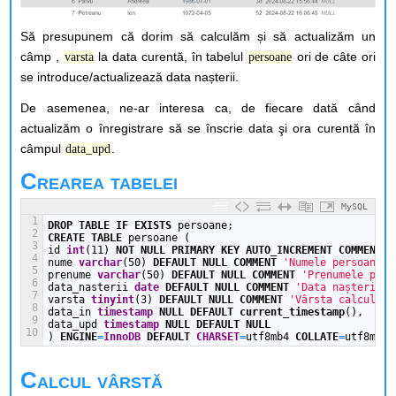
Să presupunem că dorim să calculăm și să actualizăm un
câmp ,
la data curentă, în tabelul
ori de câte ori
varsta
persoane
se introduce/actualizează data nașterii.
De asemenea, ne-ar interesa ca, de fiecare dată când
actualizăm o înregistrare să se înscrie data şi ora curentă în
câmpul
.
data_upd
Crearea tabelei
MySQL
1
DROP
TABLE
IF EXISTS
persoane;
2
CREATE
TABLE
persoane
(
3
id
int
(11)
NOT NULL
PRIMARY KEY
AUTO_INCREMENT
COMMENT
'
4
nume
varchar
(50)
DEFAULT
NULL
COMMENT
'Numele persoanei'
5
prenume
varchar
(50)
DEFAULT
NULL
COMMENT
'Prenumele pers
6
data_nasterii
date
DEFAULT
NULL
COMMENT
'Data nașterii'
,
7
varsta
tinyint
(3)
DEFAULT
NULL
COMMENT
'Vârsta calculată
8
data_in
timestamp
NULL
DEFAULT
current_timestamp
(),
9
data_upd
timestamp
NULL
DEFAULT
NULL
10
)
ENGINE
=
InnoDB
DEFAULT
CHARSET
=
utf8mb4
COLLATE
=
utf8mb4_
Calcul vârstă