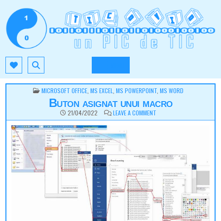
Skip
to
content
TIC.OVIO.RO
UN PIC DE TIC
MENU
POSTED
MICROSOFT OFFICE
,
MS EXCEL
,
MS POWERPOINT
,
MS WORD
IN
Buton asignat unui macro
ON
21/04/2022
LEAVE A COMMENT
BUTON
ASIGNAT
UNUI
MACRO