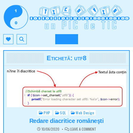
Skip
to
content
TIC.OVIO.RO
UN PIC DE TIC
MENU
Etichetă:
utf8
PHP
SQL
Web Design
Posted
in
Redare diacritice româneşti
ON
10/06/2020
LEAVE A COMMENT
REDARE