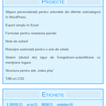
Proiecte
Afişare personalizată pentru articolele din diferite subcategorii
în WordPress
Export simplu în Excel
Formular pentru resetarea parolei
Note de subsol
Rotunjire automată pentru o arie de celule
Sistem (destul de) sigur de înregistrare-autentificare cu
menţinere logare
Structura pentru site „index.php”
TAB-uri CSS
Etichete
$_SERVER
(2)
array
(2)
BREAK
(1)
combobox
(4)