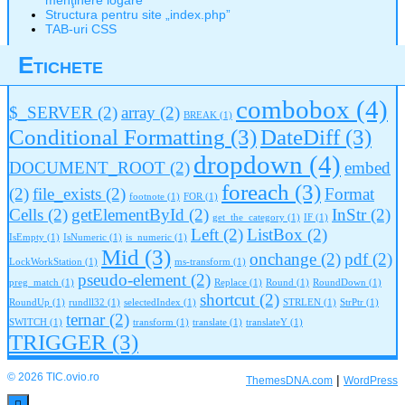
menţinere logare
Structura pentru site „index.php”
TAB-uri CSS
Etichete
combobox
(4)
$_SERVER
(2)
array
(2)
BREAK
(1)
Conditional Formatting
(3)
DateDiff
(3)
dropdown
(4)
DOCUMENT_ROOT
(2)
embed
foreach
(3)
(2)
file_exists
(2)
Format
footnote
(1)
FOR
(1)
Cells
(2)
getElementById
(2)
InStr
(2)
get_the_category
(1)
IF
(1)
Left
(2)
ListBox
(2)
IsEmpty
(1)
IsNumeric
(1)
is_numeric
(1)
Mid
(3)
onchange
(2)
pdf
(2)
LockWorkStation
(1)
ms-transform
(1)
pseudo-element
(2)
preg_match
(1)
Replace
(1)
Round
(1)
RoundDown
(1)
shortcut
(2)
RoundUp
(1)
rundll32
(1)
selectedIndex
(1)
STRLEN
(1)
StrPtr
(1)
ternar
(2)
SWITCH
(1)
transform
(1)
translate
(1)
translateY
(1)
TRIGGER
(3)
© 2026 TIC.ovio.ro
|
ThemesDNA.com
WordPress
Scroll