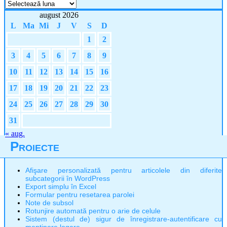
Arhive
august 2026
L
Ma
Mi
J
V
S
D
1
2
3
4
5
6
7
8
9
10
11
12
13
14
15
16
17
18
19
20
21
22
23
24
25
26
27
28
29
30
31
« aug.
Proiecte
Afişare personalizată pentru articolele din diferite
subcategorii în WordPress
Export simplu în Excel
Formular pentru resetarea parolei
Note de subsol
Rotunjire automată pentru o arie de celule
Sistem (destul de) sigur de înregistrare-autentificare cu