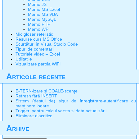
Memo JS
Memo MS Excel
Memo MS VBA
Memo MySQL
Memo PHP
Memo WP
Mic glosar reţelistic
Resurse curs MS Office
Scurtături în Visual Studio Code
Tipuri de comentarii
Tutoriale video – Excel
Utilitatile
Vizualizare parola WiFi
Articole recente
E-TERN-izare şi COALE-scenţe
Refresh fără INSERT
Sistem (destul de) sigur de înregistrare-autentificare cu
menţinere logare
Triggeri pentru calcul varsta si data actualizării
Eliminare diacritice
Arhive