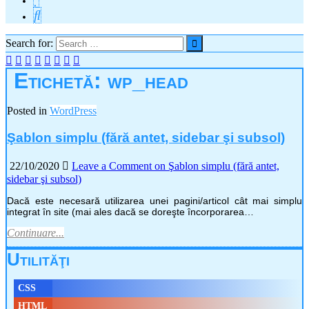
Search for:
Etichetă:
wp_head
Posted in
WordPress
Şablon simplu (fără antet, sidebar şi subsol)
22/10/2020
Leave a Comment
on Şablon simplu (fără antet,
sidebar şi subsol)
Dacă este necesară utilizarea unei pagini/articol cât mai simplu
integrat în site (mai ales dacă se doreşte încorporarea…
Continuare...
Utilităţi
CSS
HTML