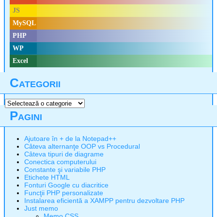
JS
MySQL
PHP
WP
Excel
Categorii
Categorii
Pagini
Ajutoare în + de la Notepad++
Câteva alternanţe OOP vs Procedural
Câteva tipuri de diagrame
Conectica computerului
Constante şi variabile PHP
Etichete HTML
Fonturi Google cu diacritice
Funcţii PHP personalizate
Instalarea eficientă a XAMPP pentru dezvoltare PHP
Just memo
Memo CSS