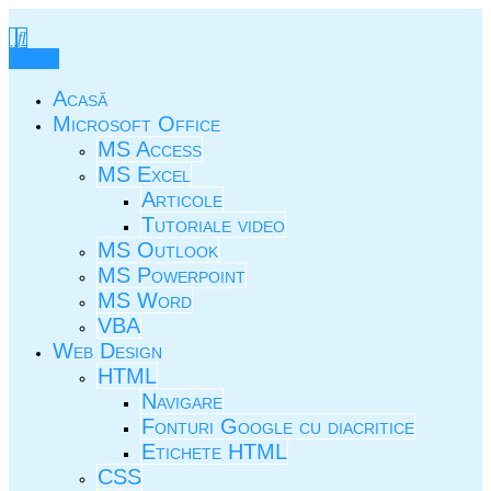
Skip
to
TIC.ovio.ro
Un pic de TIC
content
Menu
Acasă
Microsoft Office
MS Access
MS Excel
Articole
Tutoriale video
MS Outlook
MS Powerpoint
MS Word
VBA
Web Design
HTML
Navigare
Fonturi Google cu diacritice
Etichete HTML
CSS