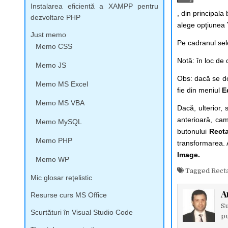
Instalarea eficientă a XAMPP pentru
, din principala
dezvoltare PHP
alege opţiunea
Just memo
Pe cadranul sel
Memo CSS
Notă:
în loc de 
Memo JS
Obs:
dacă se dor
Memo MS Excel
fie din meniul
E
Memo MS VBA
Dacă, ulterior,
anterioară, cam
Memo MySQL
butonului
Rect
Memo PHP
transformarea. 
Image.
Memo WP
Tagged
Rect
Mic glosar reţelistic
A
Resurse curs MS Office
Su
Scurtături în Visual Studio Code
pu