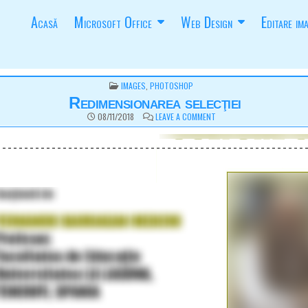
Acasă
Microsoft Office
Web Design
Editare ima
POSTED
IMAGES
,
PHOTOSHOP
IN
Redimensionarea selecţiei
ON
08/11/2018
LEAVE A COMMENT
REDIMENSIONAREA
SELECŢIEI