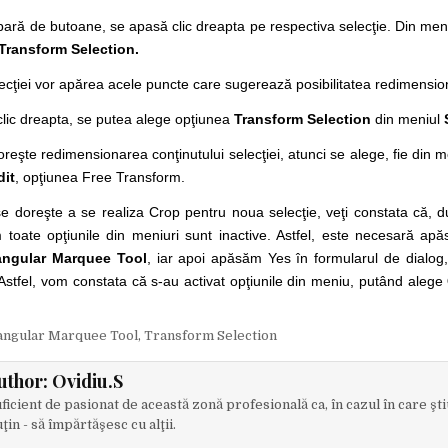
 bară de butoane, se apasă clic dreapta pe respectiva selecţie. Din men
Transform Selection.
ecţiei vor apărea acele puncte care sugerează posibilitatea redimension
clic dreapta, se putea alege opţiunea
Transform Selection
din meniul
eşte redimensionarea conţinutului selecţiei, atunci se alege, fie din m
dit
, opţiunea Free Transform.
 se doreşte a se realiza Crop pentru noua selecţie, veţi constata că, 
 toate opţiunile din meniuri sunt inactive. Astfel, este necesară ap
angular Marquee Tool
, iar apoi apăsăm Yes în formularul de dialog,
Astfel, vom constata că s-au activat opţiunile din meniu, putând alege
angular Marquee Tool
,
Transform Selection
uthor:
Ovidiu.S
ficient de pasionat de această zonă profesională ca, în cazul în care şti
ţin - să împărtăşesc cu alţii.