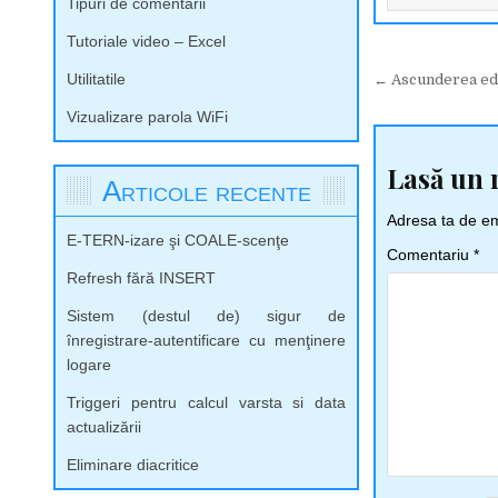
Tipuri de comentarii
Tutoriale video – Excel
Navigare
Utilitatile
← Ascunderea edi
în
Vizualizare parola WiFi
articole
Lasă un 
Articole recente
Adresa ta de ema
E-TERN-izare şi COALE-scenţe
Comentariu
*
Refresh fără INSERT
Sistem (destul de) sigur de
înregistrare-autentificare cu menţinere
logare
Triggeri pentru calcul varsta si data
actualizării
Eliminare diacritice