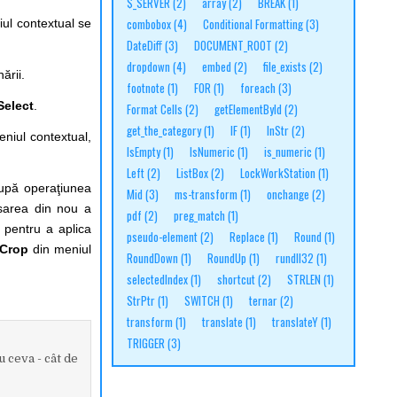
$_SERVER
(2)
array
(2)
BREAK
(1)
combobox
(4)
Conditional Formatting
(3)
iul contextual se
DateDiff
(3)
DOCUMENT_ROOT
(2)
dropdown
(4)
embed
(2)
file_exists
(2)
ării.
footnote
(1)
FOR
(1)
foreach
(3)
Select
.
Format Cells
(2)
getElementById
(2)
get_the_category
(1)
IF
(1)
InStr
(2)
eniul contextual,
IsEmpty
(1)
IsNumeric
(1)
is_numeric
(1)
Left
(2)
ListBox
(2)
LockWorkStation
(1)
după operaţiunea
Mid
(3)
ms-transform
(1)
onchange
(2)
ăsarea din nou a
pdf
(2)
preg_match
(1)
 pentru a aplica
pseudo-element
(2)
Replace
(1)
Round
(1)
Crop
din meniul
RoundDown
(1)
RoundUp
(1)
rundll32
(1)
selectedIndex
(1)
shortcut
(2)
STRLEN
(1)
StrPtr
(1)
SWITCH
(1)
ternar
(2)
transform
(1)
translate
(1)
translateY
(1)
TRIGGER
(3)
u ceva - cât de